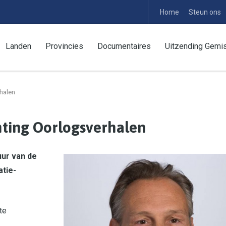
Home
Steun ons
Landen
Provincies
Documentaires
Uitzending Gemi
rhalen
hting Oorlogsverhalen
uur van de
atie-
te