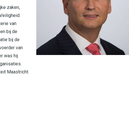
jke zaken,
eiligheid.
terie van
en bij de
tie bij de
voerder van
r was hij
rganisaties.
it Maastricht.