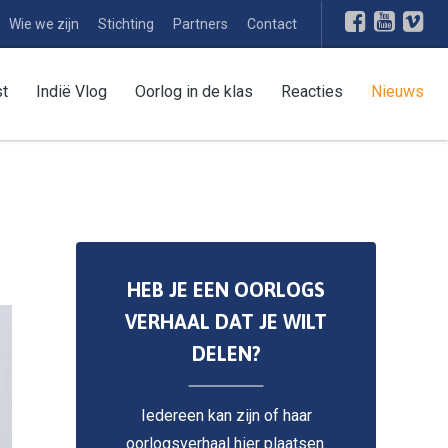
Wie we zijn
Stichting
Partners
Contact
st
Indië Vlog
Oorlog in de klas
Reacties
Nieuws
HEB JE EEN OORLOGS
VERHAAL DAT JE WILT
DELEN?
Iedereen kan zijn of haar
oorlogsverhaal hier plaatsen.