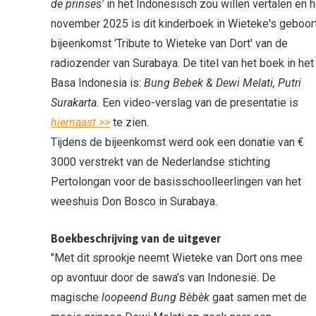
de prinses'
in het Indonesisch zou willen vertalen en h
november 2025 is dit kinderboek in Wieteke's geboo
bijeenkomst 'Tribute to Wieteke van Dort' van de
radiozender van Surabaya. De titel van het boek in het
Basa Indonesia is:
Bung Bebek & Dewi Melati, Putri
Surakarta.
Een video-verslag van de presentatie is
hiernaast >>
te zien.
Tijdens de bijeenkomst werd ook een donatie van €
3000 verstrekt van de Nederlandse stichting
Pertolongan voor de basisschoolleerlingen van het
weeshuis Don Bosco in Surabaya.
Boekbeschrijving van de uitgever
"Met dit sprookje neemt Wieteke van Dort ons mee
op avontuur door de sawa’s van Indonesië. De
magische
loopeend Bung Bèbèk
gaat samen met de