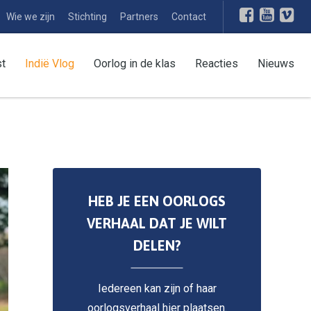
Wie we zijn
Stichting
Partners
Contact
st
Indië Vlog
Oorlog in de klas
Reacties
Nieuws
HEB JE EEN OORLOGS
VERHAAL DAT JE WILT
DELEN?
Iedereen kan zijn of haar
oorlogsverhaal hier plaatsen.