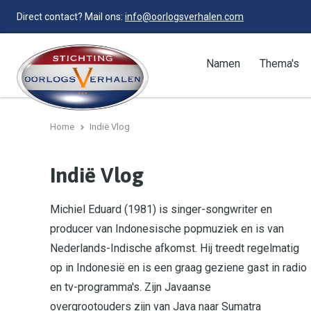
Direct contact? Mail ons:
info@oorlogsverhalen.com
Namen
Thema's
Home
Indië Vlog
Indië Vlog
Michiel Eduard (1981) is singer-songwriter en
producer van Indonesische popmuziek en is van
Nederlands-Indische afkomst. Hij treedt regelmatig
op in Indonesië en is een graag geziene gast in radio
en tv-programma's. Zijn Javaanse
overgrootouders zijn van Java naar Sumatra