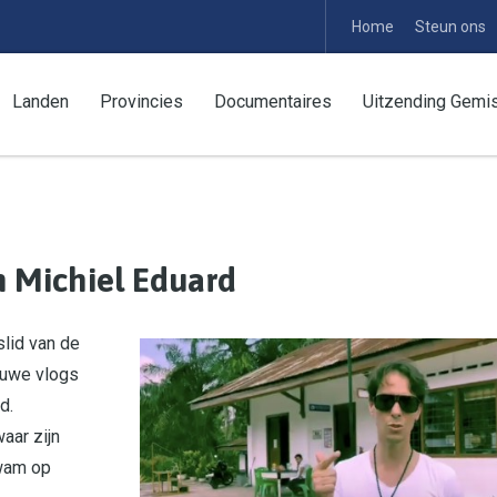
Home
Steun ons
Landen
Provincies
Documentaires
Uitzending Gemi
n Michiel Eduard
slid van de
euwe vlogs
d.
aar zijn
kwam op