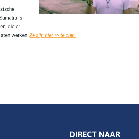
esische
 Sumatra is
en, die er
esten werken.
Ze zijn hier >> te zien.
DIRECT NAAR