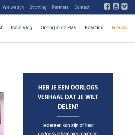
Wie we zijn
Stichting
Partners
Contact
st
Indië Vlog
Oorlog in de klas
Reacties
Nieuws
HEB JE EEN OORLOGS
VERHAAL DAT JE WILT
DELEN?
Iedereen kan zijn of haar
oorlogsverhaal hier plaatsen.