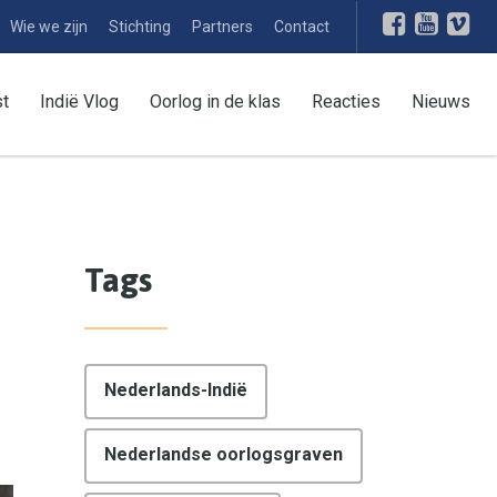
Wie we zijn
Stichting
Partners
Contact
st
Indië Vlog
Oorlog in de klas
Reacties
Nieuws
Tags
Nederlands-Indië
Nederlandse oorlogsgraven