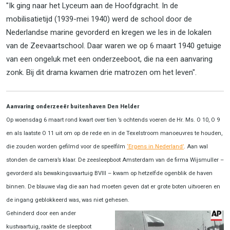
"Ik ging naar het Lyceum aan de Hoofdgracht. In de
mobilisatietijd (1939-mei 1940) werd de school door de
Nederlandse marine gevorderd en kregen we les in de lokalen
van de Zeevaartschool. Daar waren we op 6 maart 1940 getuige
van een ongeluk met een onderzeeboot, die na een aanvaring
zonk. Bij dit drama kwamen drie matrozen om het leven".
Aanvaring onderzeeër buitenhaven Den Helder
Op woensdag 6 maart rond kwart over tien ’s ochtends voeren de Hr. Ms. O 10, O 9
en als laatste O 11 uit om op de rede en in de Texelstroom manoeuvres te houden,
die zouden worden gefilmd voor de speelfilm
‘Ergens in Nederland’
. Aan wal
stonden de camera’s klaar. De zeesleepboot Amsterdam van de firma Wijsmuller –
gevorderd als bewakingsvaartuig BVIII – kwam op hetzelfde ogenblik de haven
binnen. De blauwe vlag die aan had moeten geven dat er grote boten uitvoeren en
de ingang geblokkeerd was, was niet gehesen.
Gehinderd door een ander
kustvaartuig, raakte de sleepboot