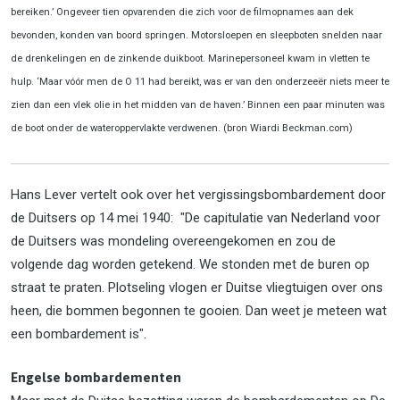
bereiken.’ Ongeveer tien opvarenden die zich voor de filmopnames aan dek
bevonden, konden van boord springen. Motorsloepen en sleepboten snelden naar
de drenkelingen en de zinkende duikboot. Marinepersoneel kwam in vletten te
hulp. ‘Maar vóór men de O 11 had bereikt, was er van den onderzeeër niets meer te
zien dan een vlek olie in het midden van de haven.’ Binnen een paar minuten was
de boot onder de wateroppervlakte verdwenen. (bron Wiardi Beckman.com)
Hans Lever vertelt ook over het vergissingsbombardement door
de Duitsers op 14 mei 1940: "De capitulatie van Nederland voor
de Duitsers was mondeling overeengekomen en zou de
volgende dag worden getekend. We stonden met de buren op
straat te praten. Plotseling vlogen er Duitse vliegtuigen over ons
heen, die bommen begonnen te gooien. Dan weet je meteen wat
een bombardement is".
Engelse bombardementen