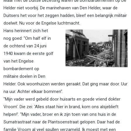
Maar met de Duitse bezetting waren de bombardementen op De
Helder niet voorbij. De marinehaven van Den Helder, waar de
Duitsers het voor het zeggen hadden, bleef een belangrijk militair
doelwit. Nu voor de Engelse luchtmacht.
Hans herinnert zich het
nog goed: "Om half elf in
de ochtend van 24 juni
1940 kwam de eerste golf
van het Engelse
bombardement op
militaire doelen in Den
Helder. Ook woonhuizen werden geraakt. Dat ging maar door. Uur
na uur. Achter elkaar bommen".
"Mijn vader werd gebeld door huisarts en goede vriend dokter
Vroom'. Die zei: 'Alles staat hier in brand, kom ons alsjeblieft
helpen!'. "Mijn vader, broer en ik zijn toen van ons huis in de
Sumatrastraat naar de Plantsoenstraat gelopen. Daar had de
familie Vroom al veel spullen verzameld. Ik moest met een