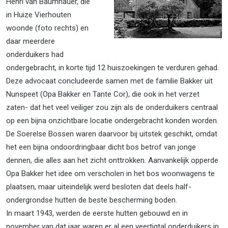
Henri van Baumhauer, die
in Huize Vierhouten
woonde (foto rechts) en
daar meerdere
onderduikers had
ondergebracht, in korte tijd 12 huiszoekingen te verduren gehad.
Deze advocaat concludeerde samen met de familie Bakker uit
Nunspeet (Opa Bakker en Tante Cor), die ook in het verzet
zaten- dat het veel veiliger zou zijn als de onderduikers centraal
op een bijna onzichtbare locatie ondergebracht konden worden.
De Soerelse Bossen waren daarvoor bij uitstek geschikt, omdat
het een bijna ondoordringbaar dicht bos betrof van jonge
dennen, die alles aan het zicht onttrokken. Aanvankelijk opperde
Opa Bakker het idee om verscholen in het bos woonwagens te
plaatsen, maar uiteindelijk werd besloten dat deels half-
ondergrondse hutten de beste bescherming boden.
In maart 1943, werden de eerste hutten gebouwd en in
november van dat jaar waren er al een veertigtal onderduikers in