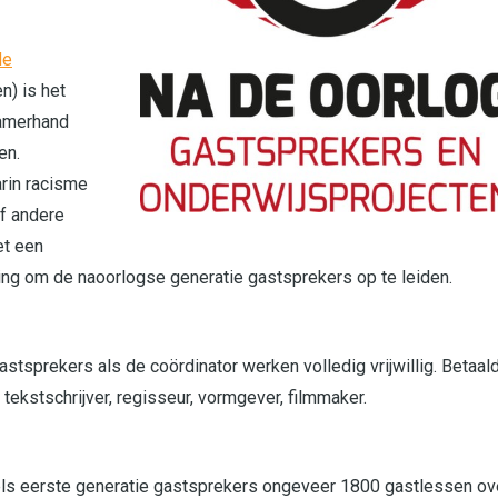
de
n) is het
zamerhand
en.
arin racisme
f andere
et een
ding om de naoorlogse generatie gastsprekers op te leiden.
gastsprekers als de coördinator werken volledig vrijwillig. Betaal
tekstschrijver, regisseur, vormgever, filmmaker.
els eerste generatie gastsprekers ongeveer 1800 gastlessen ov