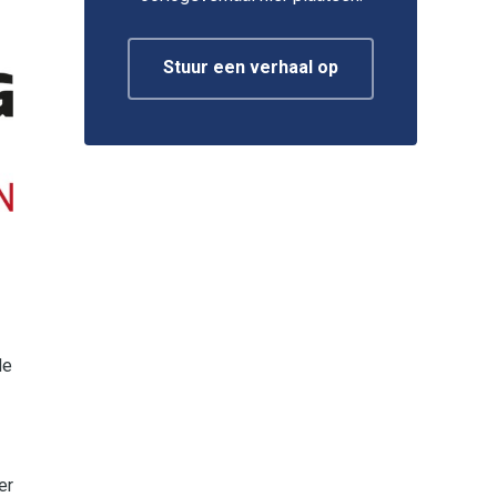
Stuur een verhaal op
de
er