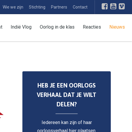
Wie we zijn
Stichting
Partners
Contact
st
Indië Vlog
Oorlog in de klas
Reacties
Nieuws
HEB JE EEN OORLOGS
VERHAAL DAT JE WILT
DELEN?
Iedereen kan zijn of haar
oorlogsverhaal hier plaatsen.