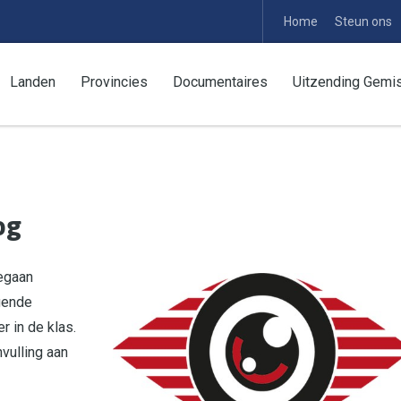
Home
Steun ons
Landen
Provincies
Documentaires
Uitzending Gemi
og
gegaan
gende
 in de klas.
vulling aan