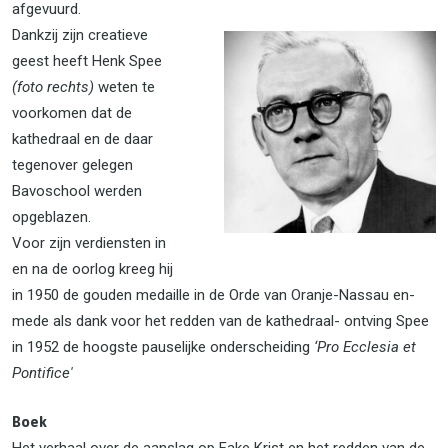
afgevuurd.
Dankzij zijn creatieve
geest heeft Henk Spee
(foto rechts)
weten te
voorkomen dat de
kathedraal en de daar
tegenover gelegen
Bavoschool werden
opgeblazen.
Voor zijn verdiensten in
en na de oorlog kreeg hij
in 1950 de gouden medaille in de Orde van Oranje-Nassau en-
mede als dank voor het redden van de kathedraal- ontving Spee
in 1952 de hoogste pauselijke onderscheiding
‘Pro Ecclesia et
Pontifice'
Boek
Het verhaal over de aanslag op Fake Krist en het redden van de