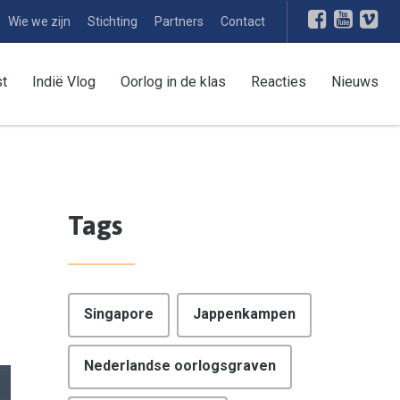
Wie we zijn
Stichting
Partners
Contact
st
Indië Vlog
Oorlog in de klas
Reacties
Nieuws
Tags
Singapore
Jappenkampen
Nederlandse oorlogsgraven