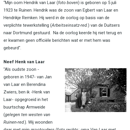
“Mijn oom Hendrik van Laar (
foto boven
) is geboren op 5 juli
1923 te Ruinen. Hendrik was de zoon van Egbert van Laar en
Hendrikje Remken. Hij werd in de oorlog op basis van de
verplichte tewerkstelling (
Arbeitseinsatz-red.
) van de Duitsers
naar Dortmund gestuurd. Na de oorlog keerde hij niet terug en
er kwamen geen officiële berichten wat er met hem was
gebeurd".
Neef Henk van Laar
"Als oudste zoon -
geboren in 1947- van Jan
van Laar en Berendina
Zwiers, ben ik -Henk van
Laar- opgegroeid in het
buurtschap Armweide
(
gelegen ten westen van
Ruinen-red
.). Wij woonden
daar met mijn grootouders (f
oto rechts: oma Van Laar met