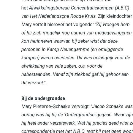
het
Afwikkelingsbureau Concentratiekampen (A.B.C)
van Het Nederlandsche Roode Kruis.
Zijn kleindochter
Mary vertelt hierover het volgende
: "Zij vroegen hem
of hij zich mogelijk nog namen van medegevangenen
kon herinneren waarvan hij zeker wist dat deze
personen in Kamp Neuengamme (en omliggende
kampen) waren overleden. Dit was belangrijk voor de
afwikkeling van vele zaken, o.a. voor de
nabestaanden. Vanaf zijn ziekbed gaf hij gehoor aan
dit verzoek".
Bij de ondergrondse
Mary Pieterse-Schaake vervolgt:
"Jacob Schaake was m
oorlog was hij bij de 'Ondergrondse' gegaan. Waar zijn
hij heel ander verzetswerk. Wat hij precies deed wist zel
correspondentie met het A.B.C. rept hij met geen woord