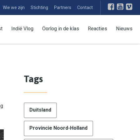
Wie we zijn
Stichting
Partners
Contact
st
Indië Vlog
Oorlog in de klas
Reacties
Nieuws
Tags
ag
Duitsland
Provincie Noord-Holland