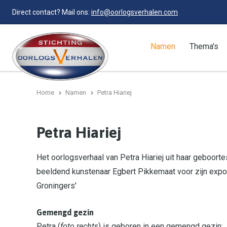
Direct contact? Mail ons:
info@oorlogsverhalen.com
Namen
Thema's
Home
Namen
Petra Hiariej
Petra Hiariej
Het oorlogsverhaal van Petra Hiariej uit haar geboort
beeldend kunstenaar Egbert Pikkemaat voor zijn expo
Groningers'
Gemengd gezin
Petra (
foto rechts
) is geboren in een gemengd gezin: