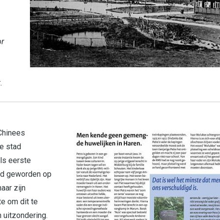
or
.
 Chinees
de stad
als eerste
efd geworden op
aar zijn
e om dit te
 uitzondering.