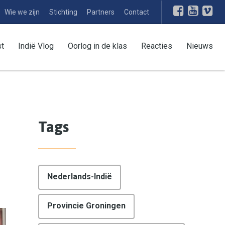
Wie we zijn
Stichting
Partners
Contact
st
Indië Vlog
Oorlog in de klas
Reacties
Nieuws
Tags
Nederlands-Indië
Provincie Groningen