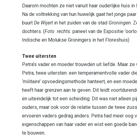
Daarom mochten ze niet vanuit haar ouderlijke huis in
Na de voltrekking van hun huwelijk gaat het jonge paa
buurt
De Wijert
in het zuiden van de stad
Groningen
. 
dochters. (
Foto rechts:
paneel van de Expositie 'oorl
Indische en Molukse Groningers in het Floreshuis)
Twee uitersten
Petra’s vader en moeder trouwden uit liefde. Maar ze
Petra, twee uitersten: een temperamentvolle vader di
‘militaire’ opvoedingsmethode hanteert, en een moede
heeft haar grenzen aan te geven. Dit leidt voortdurende
en uiteindelijk tot een scheiding. Dit was niet alleen pij
ouders, maar ook voor de relatie tussen de twee zus
ervoeren vaders gedrag anders. Petra had meer oog 
eigenschappen van haar vader en wist een goede ba
te bouwen.