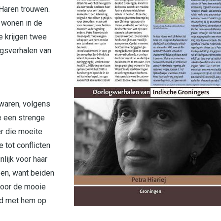
 Haren trouwen.
r wonen in de
Ze krijgen twee
ogsverhalen van
 waren, volgens
e een strenge
r die moeite
 tot conflicten
nlijk voor haar
sen, want beiden
voor de mooie
nd met hem op