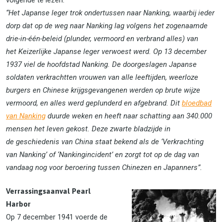
“Het Japanse leger trok ondertussen naar Nanking, waarbij ieder
dorp dat op de weg naar Nanking lag volgens het zogenaamde
drie-in-één-beleid (plunder, vermoord en verbrand alles) van
het Keizerlijke Japanse leger verwoest werd. Op 13 december
1937 viel de hoofdstad Nanking. De doorgeslagen Japanse
soldaten verkrachtten vrouwen van alle leeftijden, weerloze
burgers en Chinese krijgsgevangenen werden op brute wijze
vermoord, en alles werd geplunderd en afgebrand. Dit
bloedbad
van Nanking
duurde weken en heeft naar schatting aan 340.000
mensen het leven gekost. Deze zwarte bladzijde in
de geschiedenis van China staat bekend als de ‘Verkrachting
van Nanking’ of ‘Nankingincident’ en zorgt tot op de dag van
vandaag nog voor beroering tussen Chinezen en Japanners”.
Verrassingsaanval Pearl
Harbor
Op 7 december 1941 voerde de