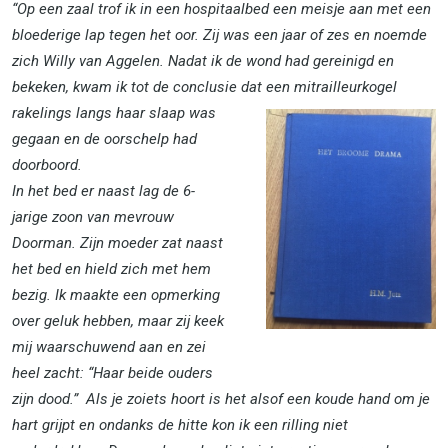
“Op een zaal trof ik in een hospitaalbed een meisje aan met een
bloederige lap tegen het oor. Zij was een jaar of zes en noemde
zich Willy van Aggelen. Nadat ik de wond had gereinigd en
bekeken, kwam ik tot de conclusie dat een
mitrailleurkogel
rakelings langs haar slaap was
gegaan en de oorschelp had
doorboord.
In het bed er naast lag de 6-
jarige zoon van mevrouw
Doorman. Zijn moeder zat naast
het bed en hield zich met hem
bezig. Ik maakte een opmerking
over geluk hebben, maar zij keek
mij waarschuwend aan en zei
heel zacht: “Haar beide ouders
zijn dood.” Als je zoiets hoort is het alsof een koude hand om je
hart grijpt en ondanks de hitte kon ik een rilling niet