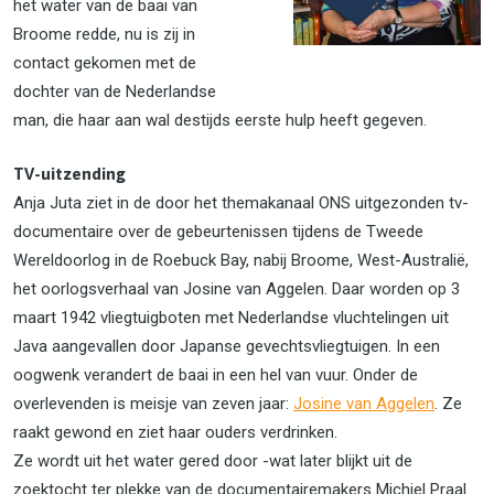
het water van de baai van
Broome redde, nu is zij in
contact gekomen met de
dochter van de Nederlandse
man, die haar aan wal destijds eerste hulp heeft gegeven.
TV-uitzending
Anja Juta ziet in de door het themakanaal ONS uitgezonden tv-
documentaire over de gebeurtenissen tijdens de Tweede
Wereldoorlog in de Roebuck Bay, nabij Broome, West-Australië,
het oorlogsverhaal van Josine van Aggelen. Daar worden op 3
maart 1942 vliegtuigboten met Nederlandse vluchtelingen uit
Java aangevallen door Japanse gevechtsvliegtuigen. In een
oogwenk verandert de baai in een hel van vuur. Onder de
overlevenden is meisje van zeven jaar:
Josine van Aggelen
. Ze
raakt gewond en ziet haar ouders verdrinken.
Ze wordt uit het water gered door -wat later blijkt uit de
zoektocht ter plekke van de documentairemakers Michiel Praal