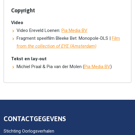
Copyright
Video
Video Ereveld Loenen:
Pia Media BV
Fragment speelfilm Bleeke Bet: Monopole-DLS |
Film
from
the collection of EYE (Amsterdam)
Tekst en lay-out
Michiel Praal & Pia van der Molen (
Pia Media BV
)
CONTACTGEGEVENS
Stichting Oorlogsverhalen