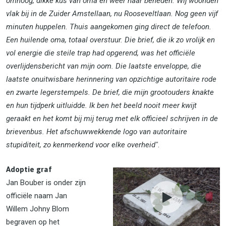
omhoog, dikke kus van oma en weer naar beneden. Wij woonden
vlak bij in de Zuider Amstellaan, nu Rooseveltlaan. Nog geen vijf
minuten huppelen. Thuis aangekomen ging direct de telefoon.
Een huilende oma, totaal overstuur. Die brief, die ik zo vrolijk en
vol energie die steile trap had opgerend, was het officiële
overlijdensbericht van mijn oom. Die laatste enveloppe, die
laatste onuitwisbare herinnering van opzichtige autoritaire rode
en zwarte legerstempels. De brief, die mijn grootouders knakte
en hun tijdperk uitluidde. Ik ben het beeld nooit meer kwijt
geraakt en het komt bij mij terug met elk officieel schrijven in de
brievenbus. Het afschuwwekkende logo van autoritaire
stupiditeit, zo kenmerkend voor elke overheid"
.
Adoptie graf
Jan Bouber is onder zijn
officiële naam Jan
Willem Johny Blom
begraven op het