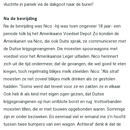
vluchtte in paniek via de dakgoot naar de buren".
Na de bevrijding
Na de bevrijding was Nico -hij was toen ongeveer 18 jaar- een
periode tolk bij het Amerikaans Voedsel Depot Zo konden de
Amerikanen via Nico, die ook Duits sprak, ze communiceren met
de Duitse krijgsgevangenen. Die moesten spoorwagons met
voedsel voor het Amerikaanse Leger uitladen. Nico herinnert
zich uit die tijd ondermeer, dat de gevangen, die wel goed te eten
kregen, toch regelmatig blikjes melk steelden. Nico: "Als straf
moesten ze net zoveel blikjes melk drinken als ze gestolen
hadden. "Soms werd dat teveel voor ze en zakten ze in elkaar.
Ook heb ik als kind met eigen ogen gezien, dat Duitse
krijgsgevangenen op hun ontblote borst en rug trottoirbanden
moesten tillen, die er met touwen opgebonden waren. Sommige
zijn er onder bezweken. En eenmaal viel er iemand me z’n hoofd
tussen twee bumpers van een wagon. Achteraf denk ik dat de