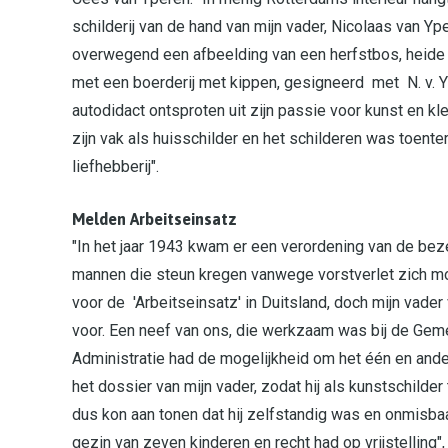
schilderij van de hand van mijn vader, Nicolaas van Y
overwegend een afbeelding van een herfstbos, heide
met een boerderij met kippen, gesigneerd met N. v. Y
autodidact ontsproten uit zijn passie voor kunst en kl
zijn vak als huisschilder en het schilderen was toentert
liefhebberij".
Melden Arbeitseinsatz
"In het jaar 1943 kwam er een verordening van de beze
mannen die steun kregen vanwege vorstverlet zich 
voor de 'Arbeitseinsatz' in Duitsland, doch mijn vader
voor. Een neef van ons, die werkzaam was bij de Geme
Administratie had de mogelijkheid om het één en ander
het dossier van mijn vader, zodat hij als kunstschilde
dus kon aan tonen dat hij zelfstandig was en onmisbaa
gezin van zeven kinderen en recht had op vrijstelling"