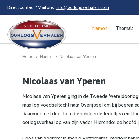
Direct contact? Mail ons:
info@oorlogsverhalen.com
Namen
Thema's
Home
Namen
Nicolaas van Yperen
Nicolaas van Yperen
Nicolaas van Yperen ging in de Tweede Wereldoorlog
maal op voedseltocht naar Overijssel om bij boeren aa
daarvoor met door hem beschilderde tegeltjes en klomp
oorlogsverhaal op van zijn vader. Hieronder de hoofdli
Cees van Yperen: "In menig Rotterdams interieur hangt