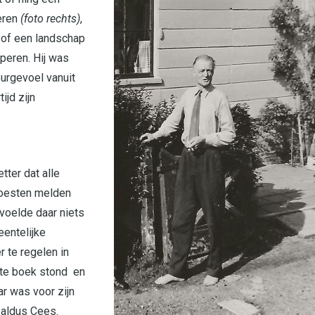
peren
(foto rechts)
,
 of een landschap
peren. Hij was
eurgevoel vanuit
ijd zijn
tter dat alle
moesten melden
 voelde daar niets
entelijke
 te regelen in
r te boek stond en
r was voor zijn
, aldus Cees.