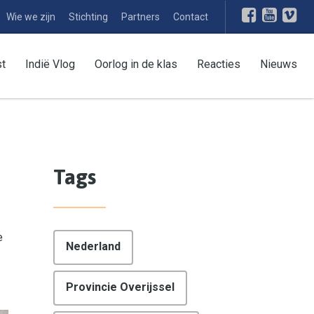
Wie we zijn
Stichting
Partners
Contact
st
Indië Vlog
Oorlog in de klas
Reacties
Nieuws
Tags
e
Nederland
Provincie Overijssel