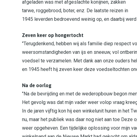
afgeladen was met afgeslachte konijnen, zakken
tarwe, roggebrood, boter, enz. De laatste reizen in
1945 leverden bedroevend weinig op, en daarbij werd 
Zeven keer op hongertocht
"Terugdenkend, hebben wij als familie diep respect vo
weersomstandigheden van ijs en sneeuw, vol ontberin
voedsel te verzamelen. Met dank aan onze ouders he
en 1945 heeft hij zeven keer deze voedseltochten on
Na de oorlog
"Na de bevrijding en met de wederopbouw begon men we
Het gevolg was dat mijn vader weer volop vraag kreeg n
In de jaren vijftig kon hij een winkelunit huren in het
nu, maar het publiek was daar nog niet aan toe Deze
weer opgeheven. Een tijdelijke oplossing voor mijn v
winkelpand aan de Nieuwe Markt had gekocht om aldaa