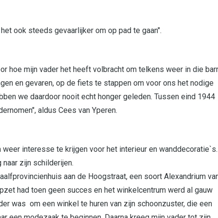
het ook steeds gevaarlijker om op pad te gaan".
or hoe mijn vader het heeft volbracht om telkens weer in die bar
gen en gevaren, op de fiets te stappen om voor ons het nodige
bben we daardoor nooit echt honger geleden. Tussen eind 1944
dernomen", aldus Cees van Yperen.
er interesse te krijgen voor het interieur en wanddecoratie`s.
aar zijn schilderijen.
 Twaalfprovincienhuis aan de Hoogstraat, een soort Alexandrium va
 opzet had toen geen succes en het winkelcentrum werd al gauw
ader was om een winkel te huren van zijn schoonzuster, die een
r een modezaak te beginnen. Daarna kreeg mijn vader tot zijn