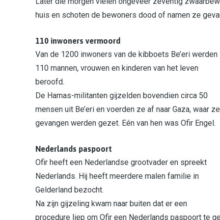
Later die morgen vielen ongeveer zeventig zwaarbewa
huis en schoten de bewoners dood of namen ze geva
110 inwoners vermoord
Van de 1200 inwoners van de kibboets Be’eri werden
110 mannen, vrouwen en kinderen van het leven
beroofd.
De Hamas-militanten gijzelden bovendien circa 50
mensen uit Be’eri en voerden ze af naar Gaza, waar ze
gevangen werden gezet. Eén van hen was Ofir Engel.
Nederlands paspoort
Ofir heeft een Nederlandse grootvader en spreekt
Nederlands. Hij heeft meerdere malen familie in
Gelderland bezocht.
Na zijn gijzeling kwam naar buiten dat er een
procedure liep om Ofir een Nederlands paspoort te gev