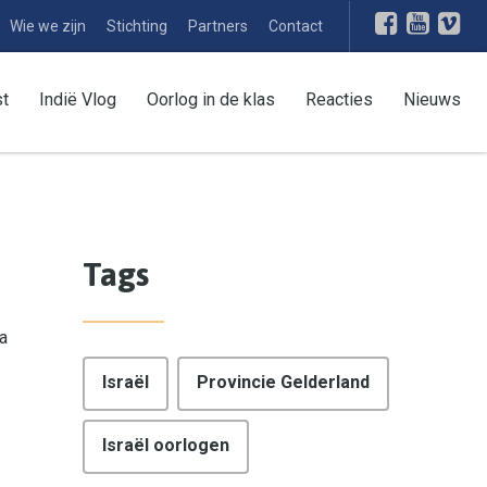
Wie we zijn
Stichting
Partners
Contact
st
Indië Vlog
Oorlog in de klas
Reacties
Nieuws
Tags
a
Israël
Provincie Gelderland
Israël oorlogen