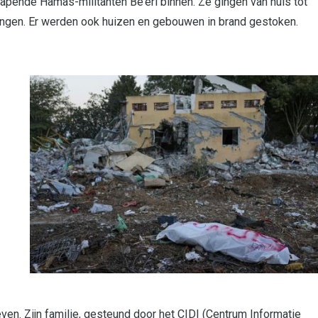
pende Hamas-militanten Be’eri binnen. Ze gingen van huis tot
ngen. Er werden ook huizen en gebouwen in brand gestoken.
en. Zijn familie, gesteund door het CIDI (Centrum Informatie