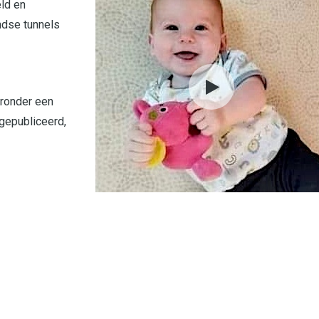
ld en
ndse tunnels
aronder een
gepubliceerd,