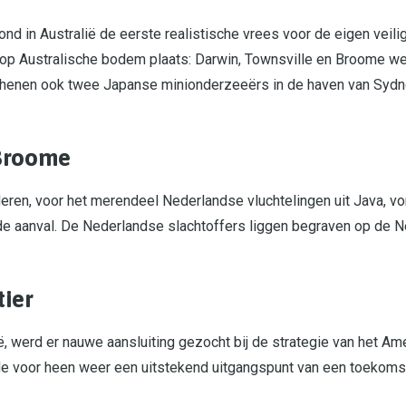
nd in Australië de eerste realistische vrees voor de eigen veili
op Australische bodem plaats: Darwin, Townsville en Broome w
chenen ook twee Japanse minionderzeeërs in de haven van Sydn
Broome
eren, voor het merendeel Nederlandse vluchtelingen uit Java, v
e aanval. De Nederlandse slachtoffers liggen begraven op de N
ier
ë, werd er nauwe aansluiting gezocht bij de strategie van het A
de voor heen weer een uitstekend uitgangspunt van een toekoms