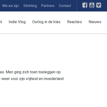
Wie we zijn
Stichting
Partners
Contact
st
Indië Vlog
Oorlog in de klas
Reacties
Nieuws
 was. Men ging zich toen toeleggen op
weer voor zijn vrijheid en moederland