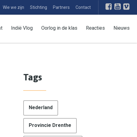
Wie we zijn
Stichting
Partners
Contact
st
Indië Vlog
Oorlog in de klas
Reacties
Nieuws
Tags
Nederland
Provincie Drenthe