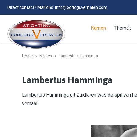
Direct contact? Mail ons:
info@oorlogsverhalen.com
Namen
Thema's
Home
Namen
Lambertus Hamminga
Lambertus Hamminga
Lambertus Hamminga uit Zuidlaren was de spil van het
verhaal.