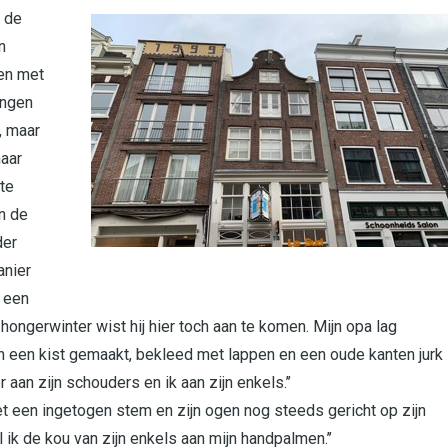
n de
n
en met
ingen
, maar
naar
te
en de
der
anier
 een
hongerwinter wist hij hier toch aan te komen. Mijn opa lag
n een kist gemaakt, bekleed met lappen en een oude kanten jurk
 aan zijn schouders en ik aan zijn enkels.’’
 Met een ingetogen stem en zijn ogen nog steeds gericht op zijn
el ik de kou van zijn enkels aan mijn handpalmen.’’