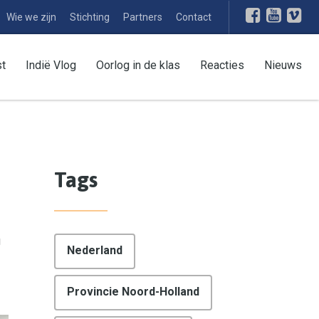
Wie we zijn
Stichting
Partners
Contact
st
Indië Vlog
Oorlog in de klas
Reacties
Nieuws
Tags
g
Nederland
Provincie Noord-Holland