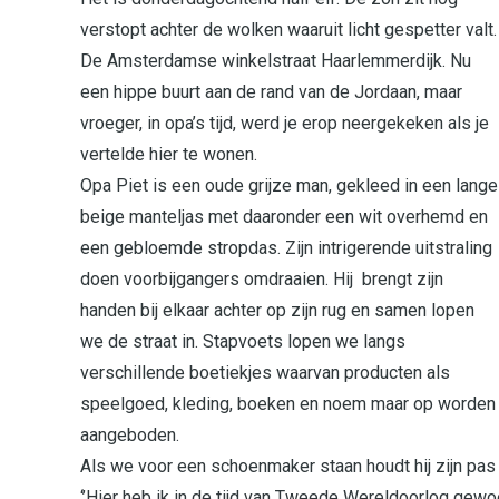
verstopt achter de wolken waaruit licht gespetter valt.
De Amsterdamse winkelstraat Haarlemmerdijk. Nu
een hippe buurt aan de rand van de Jordaan, maar
vroeger, in opa’s tijd, werd je erop neergekeken als je
vertelde hier te wonen.
Opa Piet is een oude grijze man, gekleed in een lange
beige manteljas met daaronder een wit overhemd en
een gebloemde stropdas. Zijn intrigerende uitstraling
doen voorbijgangers omdraaien. Hij brengt zijn
handen bij elkaar achter op zijn rug en samen lopen
we de straat in. Stapvoets lopen we langs
verschillende boetiekjes waarvan producten als
speelgoed, kleding, boeken en noem maar op worden
aangeboden.
Als we voor een schoenmaker staan houdt hij zijn pas in
‘’Hier heb ik in de tijd van Tweede Wereldoorlog gewoo