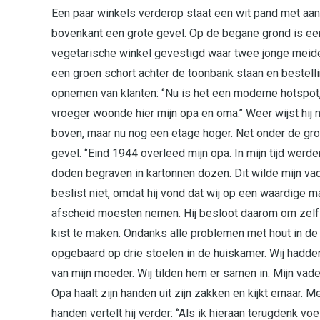
Een paar winkels verderop staat een wit pand met aa
bovenkant een grote gevel. Op de begane grond is ee
vegetarische winkel gevestigd waar twee jonge meid
een groen schort achter de toonbank staan en bestell
opnemen van klanten: ‘’Nu is het een moderne hotspot
vroeger woonde hier mijn opa en oma.’’ Weer wijst hij 
boven, maar nu nog een etage hoger. Net onder de gro
gevel. ‘’Eind 1944 overleed mijn opa. In mijn tijd werd
doden begraven in kartonnen dozen. Dit wilde mijn va
beslist niet, omdat hij vond dat wij op een waardige m
afscheid moesten nemen. Hij besloot daarom om zelf
kist te maken. Ondanks alle problemen met hout in de 
opgebaard op drie stoelen in de huiskamer. Wij hadde
van mijn moeder. Wij tilden hem er samen in. Mijn vader
Opa haalt zijn handen uit zijn zakken en kijkt ernaar.
handen vertelt hij verder: ‘’Als ik hieraan terugdenk vo