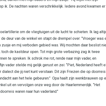
ep ik. De nachten waren verschrikkelijk. Iedere avond kwamen er
artillerie om de vliegtuigen uit de lucht te schieten. Ik lag altij
aar de deur van de winkel en stapt de drempel over: ‘’Vroeger was 
jn zusje en mij verboden gebied was. Wij mochten daar beslist ni
k toch de kastdeur open. Tot mijn grote verbazing zag ik twee
nen te spreken. Ik schrok me rot, rende naar mijn vader, en
n vader stelde mij gelijk gerust en zei: ‘’Piet, Nederland heeft e
dialect die jij niet kunt verstaan. Dit zijn Friezen die op doorreis
aandacht aan het hele gebeuren.’’ Opa haalt zijn wenkbrauwen op 
inkel uit en vervolgen onze weg door de Haarlemmerdijk. ‘’Het
doorreis waren naar hun vaderland.’’