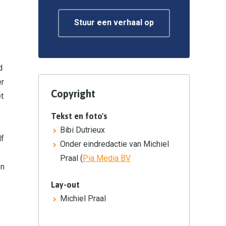
Stuur een verhaal op
d
er
Copyright
et
Tekst en foto's
Bibi Dutrieux
lf
Onder eindredactie van Michiel
Praal (
Pia Media BV
en
Lay-out
Michiel Praal