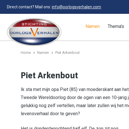
Direct contact? Mail ons:
info@oorlogsverhalen.com
Namen
Thema's
Home
Namen
Piet Arkenbout
Piet Arkenbout
Ik sta met mijn opa Piet (85) van moederskant aan het
Tweede Wereldoorlog door de ogen van een 10-jarig jon
gelukkig nog zelf vertellen, maar later zullen wij het
levensverhaal door te geven?
Het is donderdagochtend half elf. De zon zit nog