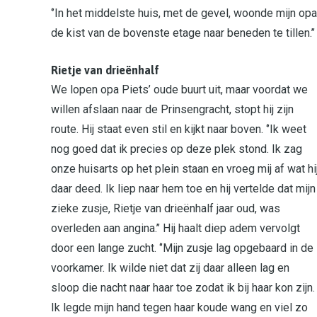
‘’In het middelste huis, met de gevel, woonde mijn o
de kist van de bovenste etage naar beneden te tillen.’’
Rietje van drieënhalf
We lopen opa Piets’ oude buurt uit, maar voordat we
willen afslaan naar de Prinsengracht, stopt hij zijn
route. Hij staat even stil en kijkt naar boven. ‘’Ik weet
nog goed dat ik precies op deze plek stond. Ik zag
onze huisarts op het plein staan en vroeg mij af wat hi
daar deed. Ik liep naar hem toe en hij vertelde dat mijn
zieke zusje, Rietje van drieënhalf jaar oud, was
overleden aan angina.’’ Hij haalt diep adem vervolgt
door een lange zucht. ‘’Mijn zusje lag opgebaard in de
voorkamer. Ik wilde niet dat zij daar alleen lag en
sloop die nacht naar haar toe zodat ik bij haar kon zijn.
Ik legde mijn hand tegen haar koude wang en viel zo