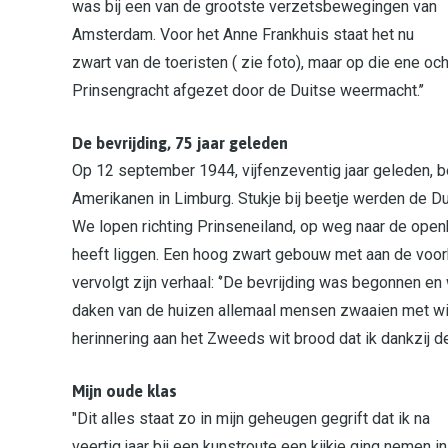
was bij een van de grootste verzetsbewegingen van
Amsterdam. Voor het Anne Frankhuis staat het nu
zwart van de toeristen ( zie foto), maar op die ene o
Prinsengracht afgezet door de Duitse weermacht.’’
De bevrijding, 75 jaar geleden
Op 12 september 1944, vijfenzeventig jaar geleden, 
Amerikanen in Limburg. Stukje bij beetje werden de D
We lopen richting Prinseneiland, op weg naar de ope
heeft liggen. Een hoog zwart gebouw met aan de voork
vervolgt zijn verhaal: ‘’De bevrijding was begonnen e
daken van de huizen allemaal mensen zwaaien met wit
herinnering aan het Zweeds wit brood dat ik dankzij de
Mijn oude klas
"Dit alles staat zo in mijn geheugen gegrift dat ik na
veertig jaar bij een kunstroute een kijkje ging nemen in