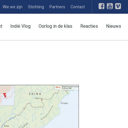
Wie we zijn
Stichting
Partners
Contact
st
Indië Vlog
Oorlog in de klas
Reacties
Nieuws