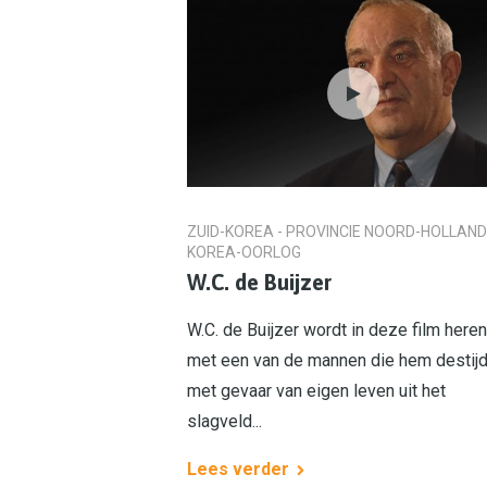
ZUID-KOREA - PROVINCIE NOORD-HOLLAND
KOREA-OORLOG
W.C. de Buijzer
W.C. de Buijzer wordt in deze film here
met een van de mannen die hem destij
met gevaar van eigen leven uit het
slagveld...
Lees verder