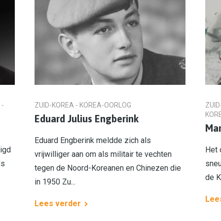
 -
ZUID-KOREA - KOREA-OORLOG
ZUID
KOR
Eduard Julius Engberink
Mar
Eduard Engberink meldde zich als
nigd
Het 
vrijwilliger aan om als militair te vechten
ds
sneu
tegen de Noord-Koreanen en Chinezen die
de K
in 1950 Zu...
Lee
Lees verder