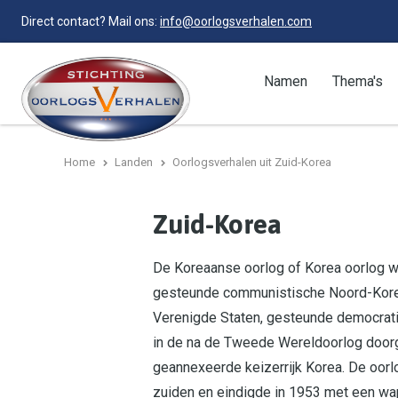
Direct contact? Mail ons:
info@oorlogsverhalen.com
Namen
Thema's
Home
Landen
Oorlogsverhalen uit Zuid-Korea
Zuid-Korea
De Koreaanse oorlog of Korea oorlog w
gesteunde communistische Noord-Korea 
Verenigde Staten, gesteunde democratis
in de na de Tweede Wereldoorlog doorg
geannexeerde keizerrijk Korea. De oor
zuiden en eindigde in 1953 met een wap