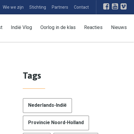
Wie we zijn
Stichting
Partners
Contact
st
Indië Vlog
Oorlog in de klas
Reacties
Nieuws
Tags
Nederlands-Indië
Provincie Noord-Holland